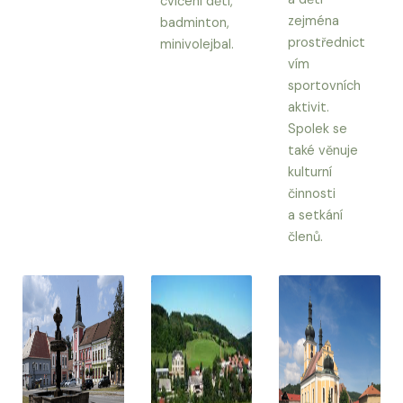
cvičení dětí,
zejména
badminton,
prostřednict
minivolejbal.
vím
sportovních
aktivit.
Spolek se
také věnuje
kulturní
činnosti
a setkání
členů.