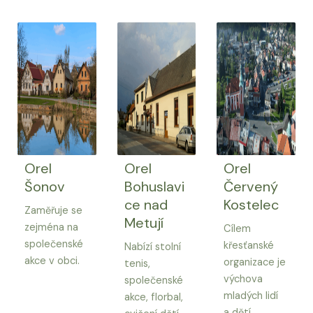
Orel
Orel
Orel
Šonov
Bohuslavi
Červený
ce nad
Kostelec
Zaměřuje se
Metují
zejména na
Cílem
společenské
křesťanské
Nabízí stolní
akce v obci.
organizace je
tenis,
výchova
společenské
mladých lidí
akce, florbal,
a dětí