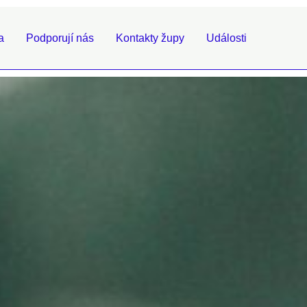
a
Podporují nás
Kontakty župy
Události