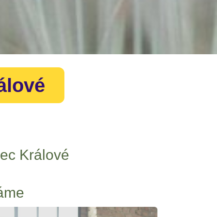
álové
dec Králové
káme