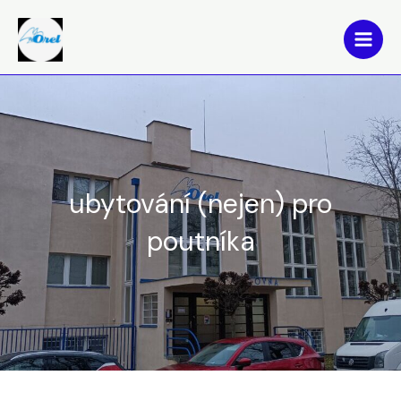
Přeskočit
Main
na
Men
obsah
ubytování (nejen) pro
poutníka