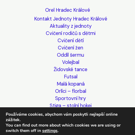
Orel Hradec Králové
Kontakt Jednoty Hradec Králové
Aktuality z jednoty
Cvičení rodičů s dětmi
Cvičení dětí
Cvičení žen
Oddíl šermu
Volejbal
Židovské tance
Futsal
Malá kopaná
Orlíci – florbal
Sportovní hry
Stiga – stolní hokej
Turistický oddíl (nejen) seniorů
Používáme cookies, abychom vám poskytli nejlepší online
Turistický oddíl mládeže
zážitek.
You can find out more about which cookies we are using or
Akce jiných organizací
switch them off in
settings
.
Události