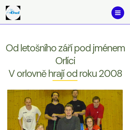
Přeskočit
Main
na
Men
obsah
Od letošního září pod jménem
Orlíci
V orlovně hrají od roku 2008