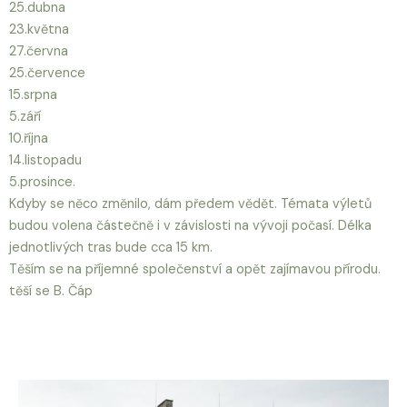
25.dubna
23.května
27.června
25.července
15.srpna
5.září
10.října
14.listopadu
5.prosince.
Kdyby se něco změnilo, dám předem vědět. Témata výletů
budou volena částečně i v závislosti na vývoji počasí. Délka
jednotlivých tras bude cca 15 km.
Těším se na příjemné společenství a opět zajímavou přírodu.
těší se B. Čáp